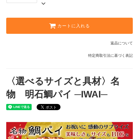
餡子(あんこ)
5,300円(税込)
アップル(基本)
カートに入れる
6,100円(税込)
アップルカスタード
6,100円(税込)
返品について
アップルシナモン(レーズン入)
特定商取引法に基づく表記
6,100円(税込)
餡子(あんこ)
6,100円(税込)
〈選べるサイズと具材〉名
物 明石鯛パイ ─IWAI─