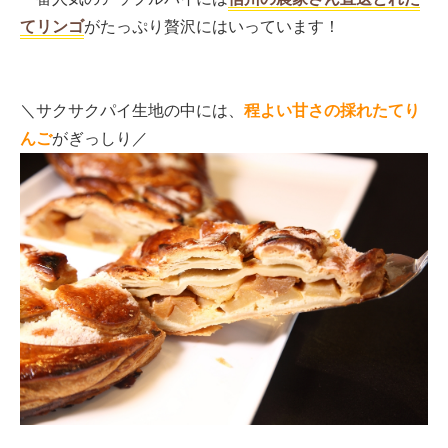
てリンゴ
がたっぷり贅沢にはいっています！
＼サクサクパイ生地の中には、
程よい甘さの採れたてり
んご
がぎっしり／