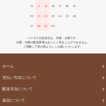
13
14
15
16
17
18
19
20
21
22
23
24
25
26
27
28
29
30
パイサクの定休日は、月曜・火曜です。
火曜・水曜の配送希望はあいにく承ることができません。
ご理解ご了承の程よろしくお願いいたします。
ホーム
支払い方法について
配送方法について
返品について