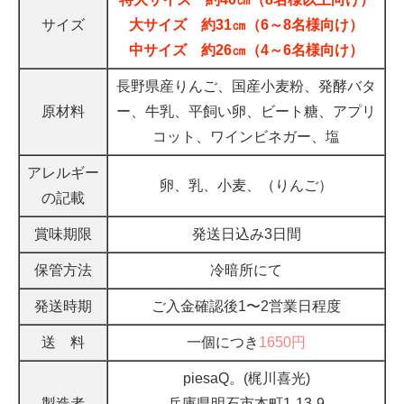
サイズ
大サイズ 約31㎝（6～8名様向け）
中サイズ 約26㎝（4～6名様向け）
長野県産りんご、国産小麦粉、発酵バタ
原材料
ー、牛乳、平飼い卵、ビート糖、アプリ
コット、ワインビネガー、塩
アレルギー
卵、乳、小麦、（りんご）
の記載
賞味期限
発送日込み3日間
保管方法
冷暗所にて
発送時期
ご入金確認後1〜2営業日程度
送 料
一個につき
1650円
piesaQ。(梶川喜光)
製造者
兵庫県明石市本町1-13-9