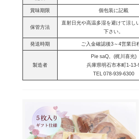
賞味期限
個包装に記載
直射日光や高温多湿を避けて涼し
保管方法
下さい。
発送時期
ご入金確認後3～4営業日
Pie saQ。(梶川喜光)
製造者
兵庫県明石市本町1-13-
TEL 078-939-6300