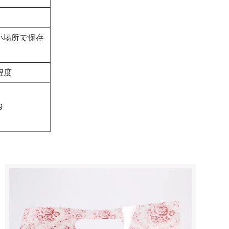
い場所で保存
程度
9