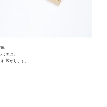
種類。
ルミエは、
いに広がります。